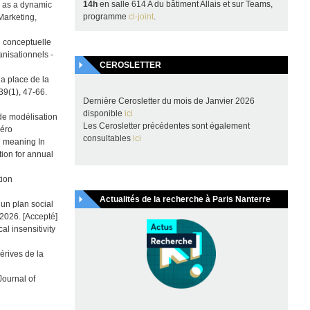
14h
en salle 614 A du bâtiment Allais et sur Teams,
n as a dynamic
programme
ci-joint
.
Marketing,
on conceptuelle
nisationnels -
CEROSLETTER
la place de la
39(1), 47-66.
Dernière Cerosletter du mois de Janvier 2026
disponible
ici
 de modélisation
Les Cerosletter précédentes sont également
méro
consultables
ici
nd meaning In
ion for annual
tion
Actualités de la recherche à Paris Nanterre
’un plan social
2026. [Accepté]
al insensitivity
dérives de la
Journal of