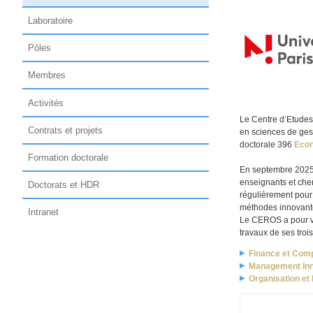
Laboratoire
Pôles
Membres
Activités
Le Centre d’Etudes
Contrats et projets
en sciences de gest
doctorale 396
Econ
Formation doctorale
En septembre 2025,
enseignants et che
Doctorats et HDR
régulièrement pour
méthodes innovante
Intranet
Le CEROS a pour voc
travaux de ses troi
Finance et Comp
Management Inno
Organisation et