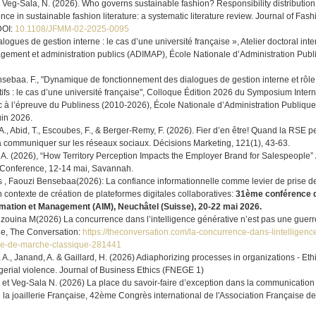
eg-Sala, N. (2026). Who governs sustainable fashion? Responsibility distributio
e in sustainable fashion literature: a systematic literature review. Journal of Fas
DOI:
10.1108/JFMM-02-2025-0095
logues de gestion interne : le cas d’une université française », Atelier doctoral int
ement et administration publics (ADIMAP), École Nationale d’Administration Pub
nsebaa. F., "Dynamique de fonctionnement des dialogues de gestion interne et rôle
tifs : le cas d’une université française", Colloque Édition 2026 du Symposium Intern
à l’épreuve du Publiness (2010-2026), École Nationale d’Administration Publiqu
uin 2026.
A., Abid, T., Escoubes, F., & Berger-Remy, F. (2026). Fier d’en être! Quand la RSE 
 à communiquer sur les réseaux sociaux. Décisions Marketing, 121(1), 43-63.
dt A. (2026), “How Territory Perception Impacts the Employer Brand for Salespeople
 Conference, 12-14 mai, Savannah.
s , Faouzi Bensebaa(2026): La confiance informationnelle comme levier de prise d
 contexte de création de plateformes digitales collaboratives:
31ème conférence 
rmation et Management (AIM), Neuchâtel (Suisse), 20-22 mai 2026.
ouina M(2026) La concurrence dans l’intelligence générative n’est pas une guerr
ue, The Conversation:
https://theconversation.com/la-concurrence-dans-lintelligenc
re-de-marche-classique-281441
, A., Janand, A. & Gaillard, H. (2026) Adiaphorizing processes in organizations - Ethic
gerial violence. Journal of Business Ethics (FNEGE 1)
. et Veg-Sala N. (2026) La place du savoir-faire d’exception dans la communicatio
 la joaillerie Française, 42ème Congrès international de l'Association Française d