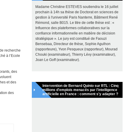
Madame Christine ESTEVES soutiendra le 16 juillet
prochain à 14h sa thèse de Doctorat en sciences de
gestion à l'université Paris Nanterre, Bâtiment René
Rémond, salle B015. Le titre de cette thèse est : «
Influence des plateformes collaboratives sur la
confiance informationnelle en matière de décision
stratégique ». Le jury est constitué de Faouzi
Bensebaa, Directeur de thèse, Sophie Agulhon
(rapporteure), Yvon Pesqueux (rapporteur), Mourad
 de recherche
Chouki (examinateur), Thierry Lévy (examinateur),
ché à l’Ecole
Joan Le Goff (examinateur).
orants, des
voluent
hes et des
Intervention de Bernard Quinio sur RTL : Cinq
millions d'emplois menacés par l'intelligence
ation des
artificielle en France : comment s'y adapter ?