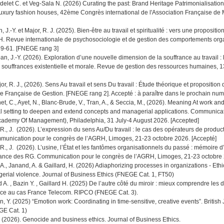
rdelet C. et Veg-Sala N. (2026) Curating the past: Brand Heritage Patrimonialisatio
luxury fashion houses, 42ème Congrès international de l'Association Française de 
 J.-Y. et Major, R. J. (2025). Bien-être au travail et spiritualité : vers une propositi
. Revue internationale de psychosociologie et de gestion des comportements orga
39-61. [FNEGE rang 3]
an, J.-Y. (2026). Exploration d’une nouvelle dimension de la souffrance au travail : 
es souffrances existentielle et morale. Revue de gestion des ressources humaines, 1
or, R. J., (2026). Sens Au travail et sens Du travail : Étude théorique et proposition
e Française de Gestion. [FNEGE rang 2]. Accepté : à paraître dans le prochain nu
et, C., Ayet, N., Blanc-Brude, V., Tran, A., & Seccia, M., (2026). Meaning At work a
cal setting to deepen and extend concepts and managerial applications. Communicat
ademy Of Management), Philadelphia, 31 July-4 August 2026. [Accepted]
R., J. (2026). L’expression du sens Au/Du travail : le cas des opérateurs de produc
munication pour le congrès de l’AGRH, Limoges, 21-23 octobre 2026. [Accepté]
R., J. (2026). L’usine, l’État et les fantômes organisationnels du passé : mémoire d
lance des RG. Communication pour le congrès de l’AGRH, Limoges, 21-23 octobre 
, A., Janand, A. & Gaillard, H. (2026) Adiaphorizing processes in organizations - Ethic
gerial violence. Journal of Business Ethics (FNEGE Cat. 1, FT50)
 A. , Bazin Y. , Gaillard H. (2025) De l’autre côté du miroir : mieux comprendre les 
râce au cas France Telecom. RIPCO (FNEGE Cat. 3).
n, Y. (2025) “Emotion work: Coordinating in time-sensitive, creative events”. British 
E Cat. 1)
. (2026). Genocide and business ethics. Journal of Business Ethics.