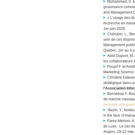
Mohammed, V. & V
governance coherenc
and Management.
« L’usage des dia
recherche en manag
1er juin 2026.
Chérubin. L., Be
sein de ces disposi
Management public 
Québec, 1er au 3 j
Abid-Dupont, M. 
les collaborateurs
Poujol F. et Arn
Marketing Science
Christine Esteve
stratégique dans un
l'Association Info
Bensebaa F, Bouz
de marché classiq
nest-pas-une-guer
Bazin, Y., Notais
in the face of mana
Farez-Merloni, A
de Luxe : Le cas de
Angers, 19-22 mai.