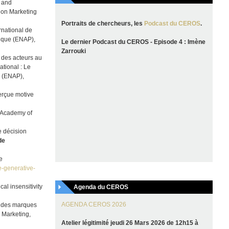
n and
hion Marketing
Portraits de chercheurs, les
Podcast du CEROS
.
ernational de
lique (ENAP),
Le dernier Podcast du CEROS - Episode 4 : Imène
Zarrouki
 des acteurs au
ational : Le
e (ENAP),
perçue motive
” Academy of
e décision
de
e
e-generative-
al insensitivity
Agenda du CEROS
AGENDA CEROS 2026
n des marques
e Marketing,
Atelier légitimité jeudi 26 Mars 2026 de 12h15 à