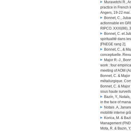
Muravetchi R., A
practice in French 
Angers, 19-22 mai.
Bonnet, C., Juban,
actionnable en GRH
RIPCO. XXXI(86), 
Bonnet, C. et Jub
spiritualité dans l
[FNEGE rang 2].
Bonnet, C., & Maj
conceptuelle. Revu
Major R.-J., Bonn
work : four empiri
meeting of AOM (Ac
Bonnet, C. & Major 
métallurgique. Com
Bonnet, C. & Major 
sous haute surveil
Bazin, Y., Notais
in the face of mana
Notais .A, Janand
mobilité interne g
Korica, M. & Bazi
Management (FNEG
Mota, R. & Bazin, Y