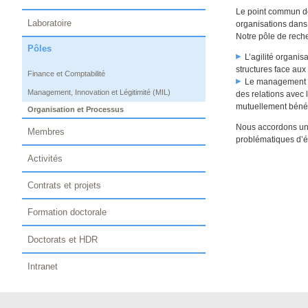
Le point commun des
Laboratoire
organisations dans
Notre pôle de rech
Pôles
L’agilité organis
structures face aux
Finance et Comptabilité
Le management d
Management, Innovation et Légitimité (MIL)
des relations avec 
mutuellement béné
Organisation et Processus
Nous accordons une
Membres
problématiques d’é
Activités
Contrats et projets
Formation doctorale
Doctorats et HDR
Intranet