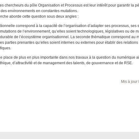
 chercheurs du pôle Organisation et Processus est leur intérêt pour garantir la p
 des environnements en constantes mutations.
erche aborde cette question sous deux angles :
ationnelle correspond à la capacité de l’organisation d’adapter ses processus, ses s
 mutations de l’environnement, qu’elles soient technologiques, législatives ou de 
urable de l’écosystème organisationnel. La seconde thématique correspond au
les parties prenantes qu’elles soient internes ou externes pour établir des relations
fiques.
 place de plus en plus importante dans nos travaux à la question du numérique a
thique, d’attractivité et de management des talents, de gouvernance et de RSE.
Mis à jour